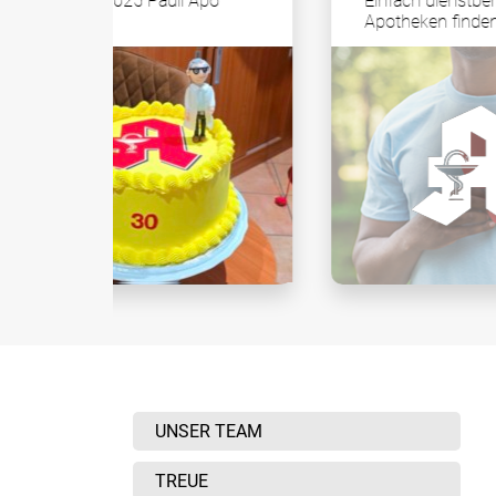
i Apo
Einfach dienstbereite
Apotheken finden
UNSER TEAM
TREUE