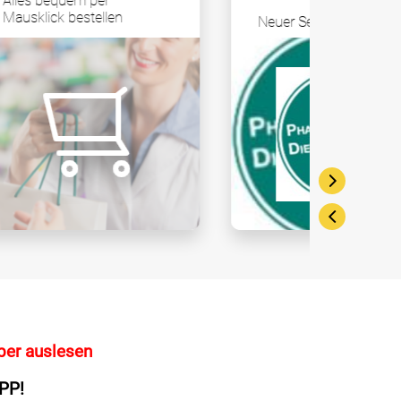
Geprüf
Neuer Service pDL
ber auslesen
PP!