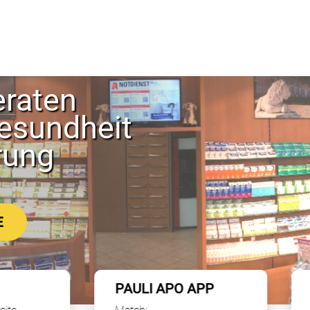
eraten
esundheit
rung
E
PAULI APO APP
Unser Onlineshop