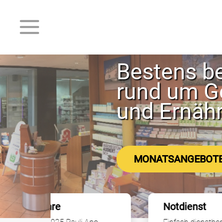
Bestens b
rund um G
und Ernäh
MONATSANGEBOT
Notdienst